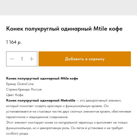
Конек полукруглый одинарный Mtile кофе
1 164
р.
Добавить в корзину
Конек полукруглый одинарный Mtile кофе
Бренд: Grand Line
Страна бренда: Россия
Цвет: Кофе
Конек полукруглый одинарный Metrotile
— это декоративный элемент,
который помогает создать красивую и функциональную кровлю. Он
устанавливается на стыковых частях двух скатных элементов кровли, обеспечивая
герметичное и защищенное соединение.
Этот элемент имитирует конек из натуральной черепицы и выполняет не только
функциональную, но и декоративную роль. Он легок в установке и не требует
особого ухода.