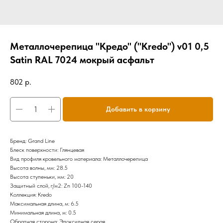
Металлочерепица "Кредо" ("Kredo") v01 0,5
Satin RAL 7024 мокрый асфальт
802
р.
Добавить в корзину
Бренд: Grand Line
Блеск поверхности: Глянцевая
Вид профиля кровельного материала: Металлочерепица
Высота волны, мм: 28.5
Высота ступеньки, мм: 20
Защитный слой, г/м2: Zn 100-140
Коллекция: Kredo
Максимальная длина, м: 6.5
Минимальная длина, м: 0.5
Обратная сторона: Эпоксидная серая