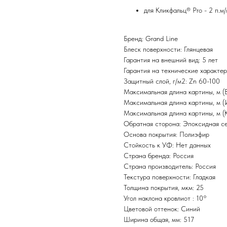
для Кликфальц® Pro - 2 п.м/
Бренд: Grand Line
Блеск поверхности: Глянцевая
Гарантия на внешний вид: 5 лет
Гарантия на технические характер
Защитный слой, г/м2: Zn 60-100
Максимальная длина картины, м (
Максимальная длина картины, м (И
Максимальная длина картины, м (
Обратная сторона: Эпоксидная с
Основа покрытия: Полиэфир
Стойкость к УФ: Нет данных
Страна бренда: Россия
Страна производитель: Россия
Текстура поверхности: Гладкая
Толщина покрытия, мкм: 25
Угол наклона кровлиот : 10°
Цветовой оттенок: Синий
Ширина общая, мм: 517