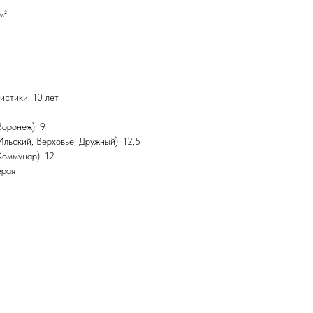
м²
истики: 10 лет
Воронеж): 9
льский, Верховье, Дружный): 12,5
Коммунар): 12
ерая