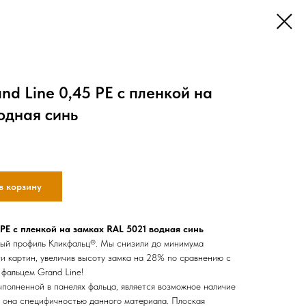
nd Line 0,45 PE с пленкой на
одная синь
в корзину
 PE с пленкой на замках RAL 5021 водная синь
ый профиль Кликфальц®. Мы снизили до минимума
ти картин, увеличив высоту замка на 28% по сравнению с
фальцем Grand Line!
ыполненной в панелях фальца, является возможное наличие
а она специфичностью данного материала. Плоская