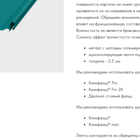
поверхность картины не имеет до
проявляться из-за напряжения в 
расширений. Обращаем внимание, 
влияет на функциональную состав
Волнистость не является браковоч
Снизить эффект волнистости позв
металл с матовым полимер
шумоизолирующая лента по
толщина - 0,5 мм
Мы рекомендуем использовать шу
Кликфальц® Pro
Кликфальц® Fin 24
Двойной стоячий фальц
Мы рекомендуем использовать шу
Кликфальц®
Кликфальц® mini
Лента монтируется на обрешетку п