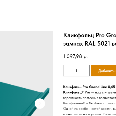
Кликфальц Pro Gra
замках RAL 5021 в
1 097,98
р.
Добавить 
Кликфальц Pro Grand Line 0,45
Кликфальц® Pro
— наш улучшенн
вероятность появления волнистос
Кликфальцем® и Двойным стоячим 
Одной из особенностей кровли, в
волнистости на картинах. Вызван