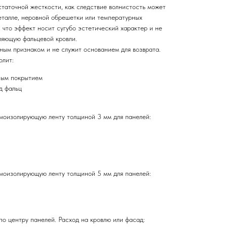
статочной жесткости, как следствие волнистость может
металле, неровной обрешетки или температурных
что эффект носит сугубо эстетический характер и не
ляющую фальцевой кровли.
ным признаком и не служит основанием для возврата.
олит:
ным покрытием
д фальц
моизолирующую ленту толщиной 3 мм для панелей:
моизолирующую ленту толщиной 5 мм для панелей:
о центру панелей. Расход на кровлю или фасад: