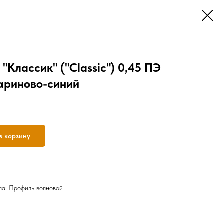
"Классик" ("Classic") 0,45 ПЭ
ариново-синий
в корзину
ла: Профиль волновой