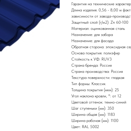
Гарантия на технические характер
Длина изделия: 0,56 - 8,00 м фак
зависимости от завода-производс
Защитный слой (г/м2): Zn 60-100
Материал: оцинкованная сталь
Назначение: для забора
Назначение: для фасада
Обратная сторона: эпоксидная се
Основа покрытия: полиэфир
Стойкость к УФ: RUV3
Страна бренда: Россия
Страна производства: Россия
Текстура поверхности: гладкая
Тип формы: Классик
Толщина покрытия (мкм): 25
Угол наклона кровли, °: от 12
Цветовой оттенок: темно-синий
Шаг ступеньки (мм): 350
Ширина общая (мм): 1183
Ширина рабочая (мм): 1100
Цвет: RAL 5002