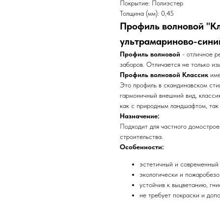
Покрытие: Полиэстер
Толщина (мм): 0,45
Профиль волновой "Кла
ультрамариново-сини
Профиль волновой
- отличное р
заборов. Отличается не только из
Профиль волновой Классик
име
Это профиль в скандинавском сти
гармоничный внешний вид, класси
как с природным ландшафтом, так
Назначение:
Подходит для частного домостроен
строительства.
Особенности:
эстетичный и современный
экологически и пожаробез
устойчив к выцветанию, гн
не требует покраски и доп