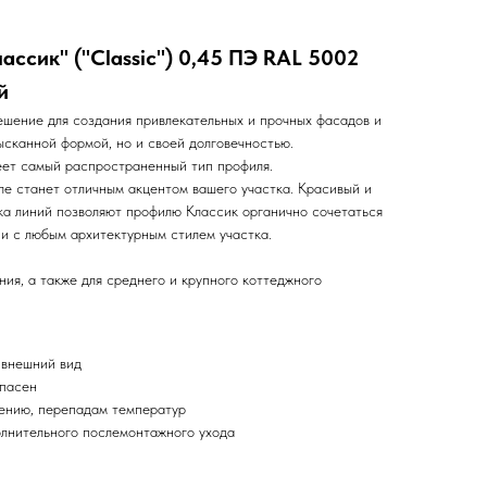
ссик" ("Classic") 0,45 ПЭ RAL 5002
й
ешение для создания привлекательных и прочных фасадов и
ысканной формой, но и своей долговечностью.
ет самый распространенный тип профиля.
ле станет отличным акцентом вашего участка. Красивый и
ка линий позволяют профилю Классик органично сочетаться
 и с любым архитектурным стилем участка.
ия, а также для среднего и крупного коттеджного
 внешний вид
опасен
иению, перепадам температур
олнительного послемонтажного ухода