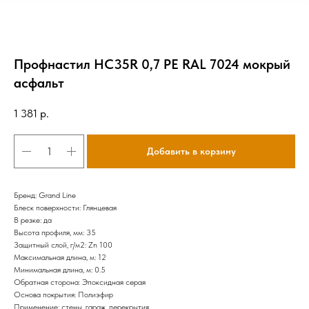
Профнастил HC35R 0,7 PE RAL 7024 мокрый
асфальт
1 381
р.
Добавить в корзину
Бренд: Grand Line
Блеск поверхности: Глянцевая
В резке: да
Высота профиля, мм: 35
Защитный слой, г/м2: Zn 100
Максимальная длина, м: 12
Минимальная длина, м: 0.5
Обратная сторона: Эпоксидная серая
Основа покрытия: Полиэфир
Применение: стены, гараж, перекрытия