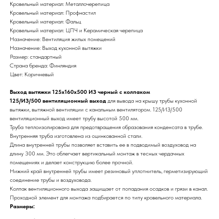
Кровельный материал: Металлочерепица
Кровельный материал: Профнастил
Кровельный материал: Фальц
Кровельный материал: ЦПЧ и Керамическая черепица
Назначение: Вентиляция жилых помещений
Назначение: Выход кухонной вытяжки
Размер: стандартный
Страна бренда: Финляндия
Цвет: Коричневый
Выход вытяжки 125х160х500 ИЗ черный с колпаком
125/ИЗ/500 вентиляционный выход
для вывода на крышу трубы кухонной
вытяжки, вытяжной вентиляции с канальным вентилятором. 125/ИЗ/500
вентиляционный выход имеет трубу высотой 500 мм.
Труба теплоизолирована для предотвращения образования конденсата в трубе.
Внутренняя труба изготовлена из оцинкованной стали.
Длина внутренней трубы позволяет вставить ее в подводимый воздуховод на
длину 300 мм. Это облегчает вертикальный монтаж в тесных чердачных
помещениях и делает конструкцию более прочной.
Нижний край внутренней трубы имеет резиновый уплотнитель, герметизирующий
соединение трубы и воздуховода.
Колпак вентиляционного выхода защищает от попадания осадков и грязи в канал.
Проходной элемент для монтажа подбирается по типу кровельного материала.
Размеры: