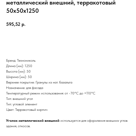
металлический внешний, терракотовый
50х50х1250
595,52
р.
Добавить в корзину
Бренд: Технониколь
Длина (мм): 1250
Высота (мм): 50
Ширина (мм): 50
Верхнее покрытие: Гранулы из нат. базальта
Назначение: для фасада
Температурный режим использования: от -70°С до +110°С
Тип: внешний угол
Тип: угловой элемент
Цвет: Терракотовый кирпич
​Уголок металлический внешний
используется для оформления внешних углов
здания, откосов.