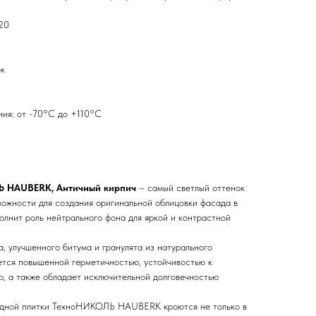
 20
ок
ия: от -70°С до +110°С
Ь HAUBERK, Античный кирпич
– самый светлый оттенок
можности для создания оригинальной облицовки фасада в
олнит роль нейтрального фона для яркой и контрастной
, улучшенного битума и гранулята из натурального
ается повышенной герметичностью, устойчивостью к
р, а также обладает исключительной долговечностью
адной плитки ТехноНИКОЛЬ HAUBERK кроются не только в