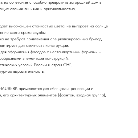
ки: их сочетание способно превратить загородный дом в
ющие своими линиями и оригинальностью.
дает высочайшей стойкостью цвета, не выгорает на солнце
чение всего срока службы.
жа не требуют привлечения специализированных бригад.
рантирует долговечность конструкции.
. для оформления фасадов с нестандартными формами –
нообразными элементами конструкций.
атических условий России и стран СНГ.
турную выразительность.
AUBERK применяется для облицовки, реновации и
 его архитектурных элементов (фронтон, входная группа),