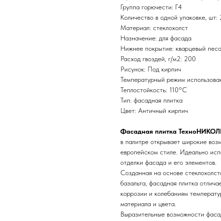
Группа горючести: Г4
Количество в одной упаковке, шт:
Материал: стеклохолст
Назначение: для фасада
Нижнее покрытие: кварцевый пес
Расход гвоздей, г/м2: 200
Рисунок: Под кирпич
Температурный режим использован
Теплостойкость: 110°С
Тип: фасадная плитка
Цвет: Античный кирпич
Фасадная плитка ТехноНИКОЛ
в палитре открывает широкие воз
европейском стиле. Идеально исп
отделки фасада и его элементов.
Созданная на основе стеклохолста
базальта, фасадная плитка отлич
коррозии и колебаниям температу
материала и цвета.
Выразительные возможности фас