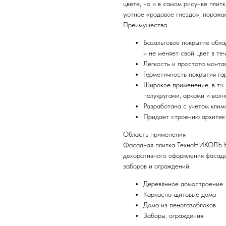
цвете, но и в самом рисунке плит
уютное «родовое гнездо», поража
Преимущества
Базальтовое покрытие обла
и не меняет свой цвет в те
Легкость и простота монта
Герметичность покрытия га
Широкое применение, в т.ч
полукругами, арками и вол
Разработана с учетом клим
Придает строению архитек
Область применения
Фасадная плитка ТехноНИКОЛЬ H
декоративного оформления фасада,
заборов и ограждений.
Деревянное домостроение
Каркасно-щитовые дома
Дома из пеногазоблоков
Заборы, ограждения