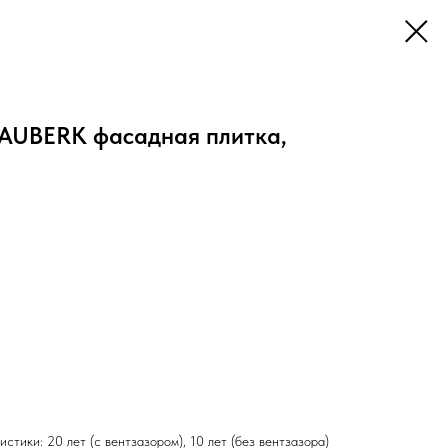
UBERK фасадная плитка,
стики: 20 лет (с вентзазором), 10 лет (без вентзазора)